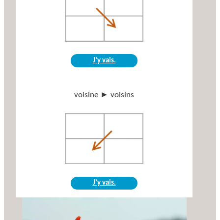
J’y vais.
voisine ► voisins
J’y vais.