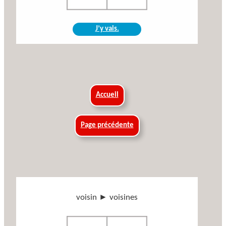
J’y vais.
Accueil
Page précédente
voisin ► voisines