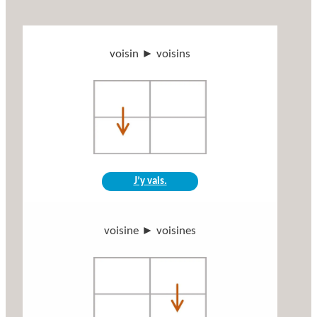
voisin ► voisins
J’y vais.
voisine ► voisines