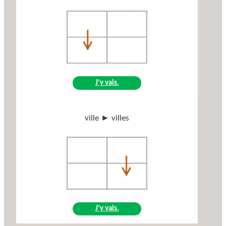
J’y vais.
ville ► villes
J’y vais.