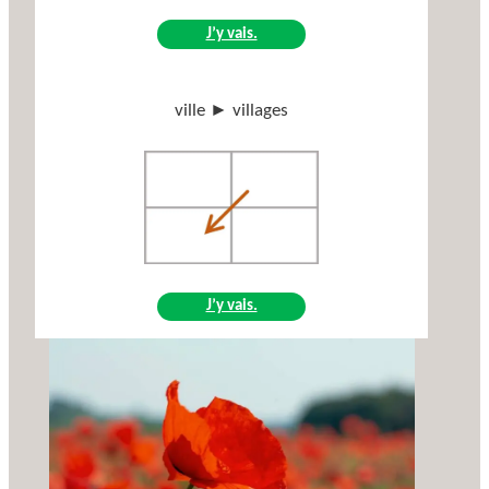
J’y vais.
ville ► villages
J’y vais.