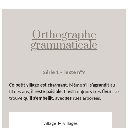
Orthographe
grammaticale
Série 1 – Texte n°9
Ce petit village est charmant
. Même
s’il s’agrandit
au
fil des ans,
il reste paisible
.
Il est
toujours très
fleuri
. Je
trouve qu’
il
s’embellit
, avec
ses
rues arborées.
village ► villages