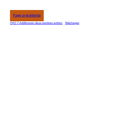
Page précédente
CM2-7-Additionner-deux-nombres-entiers
Télécharger