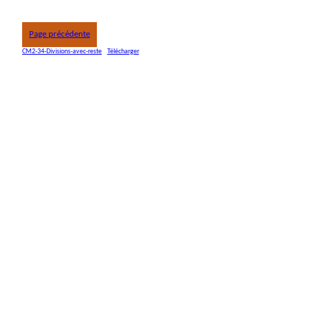
Page précédente
CM2-34-Divisions-avec-reste
Télécharger