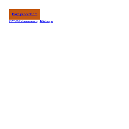
Page précédente
CM2-32-Fiche-eleve-eco
Télécharger