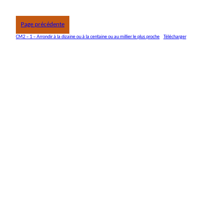
Page précédente
CM2 – 1 – Arrondir à la dizaine ou à la centaine ou au millier le plus proche
Télécharger