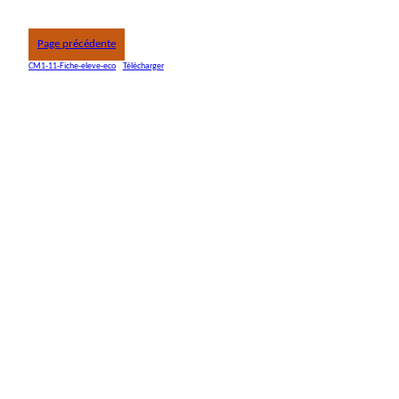
Page précédente
CM1-11-Fiche-eleve-eco
Télécharger